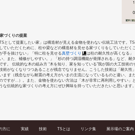
. 家づくりの提案
TSとして提案したい家」は構造材が見える金物を使わない伝統工法です。T
していただくために、柱や梁などの構造材を見せる家づくりをしていただく
が手を抜けない」「特に柱を見せる
真壁づくり
は柱の耐久性が高くなる」
い、また、補修がしやすい。」「杉の持つ調湿機能が発揮される」など、耐
です。 伝統的な木の組み方 “木を知り、家を知っている”我が国の大工技術
技術がなくなりつつあることが残念でなりません。こうした技術は「耐久性
います（残念ながら耐震の考え方がいまの主流になっているものと違い、ま
のですが…）。また、金物を使わない方法は「木が非常に再利用しやすい」
うな伝統的な家づくりの考え方にぜひ興味を持っていただきたいと思います
の方に
実績
技術
TSとは
リンク集
展示場のご案内