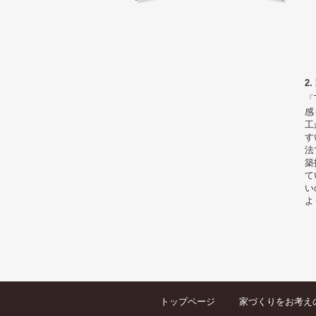
2
「
感
工
す
法
築
て
い
よ
トップページ
家づくりをお考え